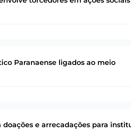
envolve torcedores em ações sociais
etico Paranaense ligados ao meio
a doações e arrecadações para instit