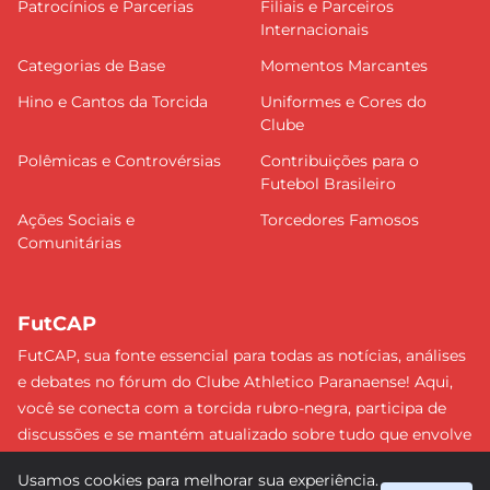
Patrocínios e Parcerias
Filiais e Parceiros
Internacionais
Categorias de Base
Momentos Marcantes
Hino e Cantos da Torcida
Uniformes e Cores do
Clube
Polêmicas e Controvérsias
Contribuições para o
Futebol Brasileiro
Ações Sociais e
Torcedores Famosos
Comunitárias
FutCAP
FutCAP, sua fonte essencial para todas as notícias, análises
e debates no fórum do Clube Athletico Paranaense! Aqui,
você se conecta com a torcida rubro-negra, participa de
discussões e se mantém atualizado sobre tudo que envolve
o Furacão. Não perca nenhum lance e esteja sempre à
Usamos cookies para melhorar sua experiência.
frente, junto da torcida mais apaixonada do Brasil!