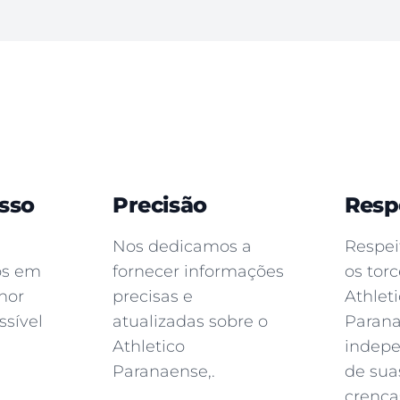
sso
Precisão
Resp
Nos dedicamos a
Respei
os em
fornecer informações
os tor
hor
precisas e
Athlet
ssível
atualizadas sobre o
Parana
Athletico
indep
Paranaense,.
de sua
crença