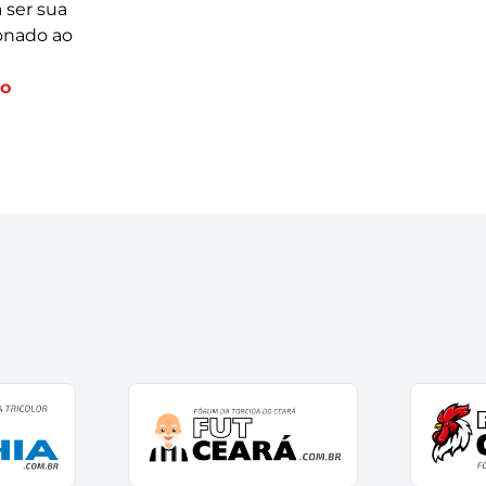
 ser sua
ionado ao
co