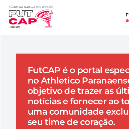
FutCAP é o portal espec
no Athletico Paranaens
objetivo de trazer as úl
notícias e fornecer ao t
uma comunidade exclus
seu time de coração.