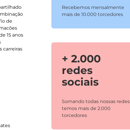
artilhado
Recebemos mensalmente
combinação
mais de 10.000 torcedores
fio de
ormacões
de 15 anos
s
 carreiras
+ 2.000
redes
sociais
Somando todas nossas redes
temos mais de 2.000
torcedores
bates