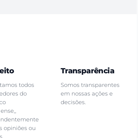
eito
Transparência
tamos todos
Somos transparentes
cedores do
em nossas ações e
ico
decisões.
ense,,
endentemente
s opiniões ou
s.