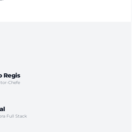
 Regis
tor-Chefe
al
ra Full Stack