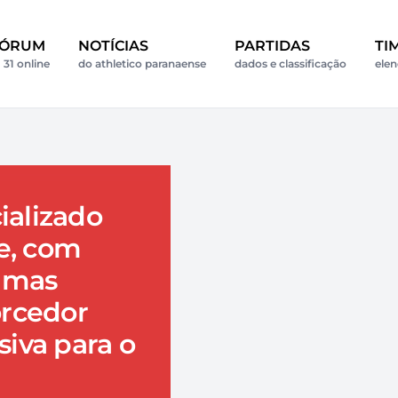
FÓRUM
NOTÍCIAS
PARTIDAS
TI
31 online
do athletico paranaense
dados e classificação
elen
ializado
e, com
timas
orcedor
iva para o