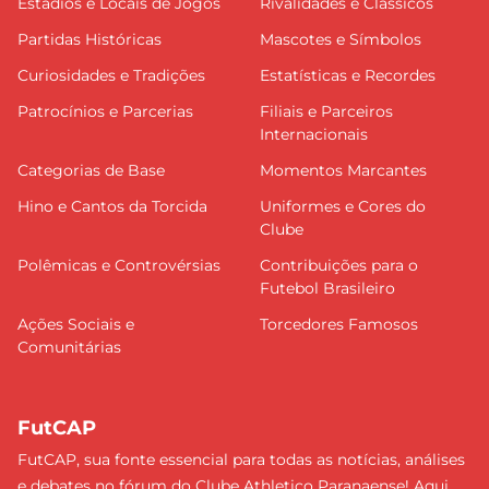
Estádios e Locais de Jogos
Rivalidades e Clássicos
Partidas Históricas
Mascotes e Símbolos
Curiosidades e Tradições
Estatísticas e Recordes
Patrocínios e Parcerias
Filiais e Parceiros
Internacionais
Categorias de Base
Momentos Marcantes
Hino e Cantos da Torcida
Uniformes e Cores do
Clube
Polêmicas e Controvérsias
Contribuições para o
Futebol Brasileiro
Ações Sociais e
Torcedores Famosos
Comunitárias
FutCAP
FutCAP, sua fonte essencial para todas as notícias, análises
e debates no fórum do Clube Athletico Paranaense! Aqui,